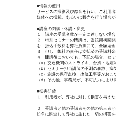
■情報の使用
サービスの撮影及び録音を行い、ご利用者
媒体への掲載、あるいは販売を行う場合が
■講座の閉講・休講・変更
１．講座の受講者数が一定に達しない場合
２．特別セミナーの閉講は、当該期初回開
を、振込手数料を弊社負担にて、全額返金
３．但し、弊社の責任は支払済の受講料金
４．開講後においても、下記の場合、セミ
（a）交通機関のストライキ、台風・地震
（b）セミナー担当講師の不測の事故、病
（c）施設の保守点検、改修工事等がおこ
（d）その他、事務局が、不可抗力により
■損害賠償
１．利用者が、弊社に対して損害を与えた
２．受講者と他の受講者その他の第三者と
紛争に関連して弊社に生じた一切の損害を