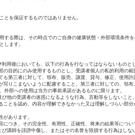
ことを保証するものではありません。
用する際は、その時点でのご自身の健康状態・外部環境条件を
とします。
び利用後においても、以下の行為を行なってはならないものと
学習の目的にのみ使用するものとし、受講者個人の私的利用の範
いても第三者に対して、領布、販売、譲渡、貸与、修正、使用許
者が写りこまないように配慮すること。第三者に対しての、領
、外部への使用は当方の事前承諾があるものに限ります。
及び他の受講者の迷惑になるような行為、言動等をしないこと
あることを認め、内容が理解できなかった又は理解しづらい部
性があります。
内容につき、その完全性、有用性、正確性、将来の結果等につ
よび講師を誹謗中傷し、またはその名誉を毀損する行為はしな